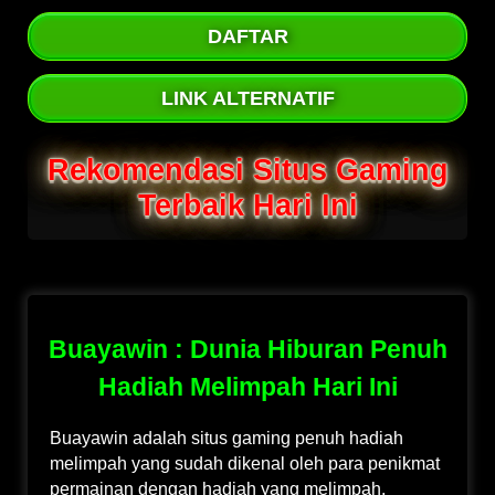
DAFTAR
LINK ALTERNATIF
Rekomendasi Situs Gaming
Terbaik Hari Ini
Buayawin : Dunia Hiburan Penuh
Hadiah Melimpah Hari Ini
Buayawin adalah situs gaming penuh hadiah
melimpah yang sudah dikenal oleh para penikmat
permainan dengan hadiah yang melimpah.